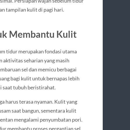
ksimal. Persiapan wajah sebelum tidur
 tampilan kulit di pagi hari.
uk Membantu Kulit
m tidur merupakan fondasi utama
n aktivitas seharian yang masih
embaruan sel dan memicu berbagai
ng bagi kulit untuk bernapas lebih
 saat tubuh beristirahat.
uga harus terasa nyaman. Kulit yang
kusam saat bangun, sementara kulit
h rentan mengalami penyumbatan pori.
dur membantu proses pergantian sel