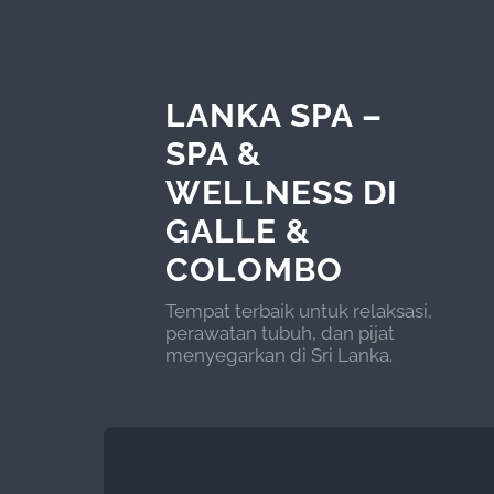
LANKA SPA –
SPA &
WELLNESS DI
GALLE &
COLOMBO
Tempat terbaik untuk relaksasi,
perawatan tubuh, dan pijat
menyegarkan di Sri Lanka.