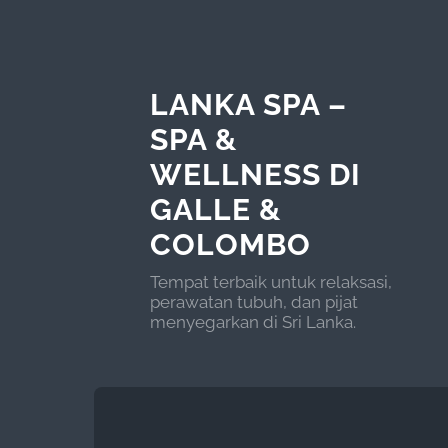
LANKA SPA –
SPA &
WELLNESS DI
GALLE &
COLOMBO
Tempat terbaik untuk relaksasi,
perawatan tubuh, dan pijat
menyegarkan di Sri Lanka.